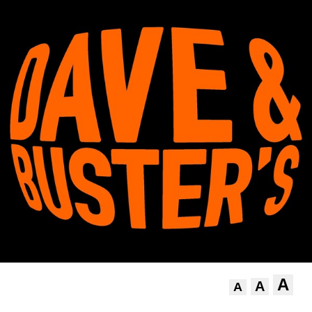
A
A
A