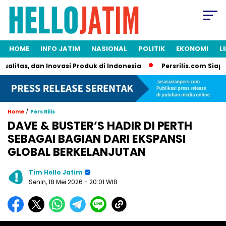
HOME
INFO JATIM
NASIONAL
POLITIK
EKONOMI
L
itas, dan Inovasi Produk di Indonesia
Persrilis.com Siap Pub
/
Home
Pers Rilis
DAVE & BUSTER’S HADIR DI PERTH
SEBAGAI BAGIAN DARI EKSPANSI
GLOBAL BERKELANJUTAN
Tim Hello Jatim
Senin, 18 Mei 2026
- 20:01 WIB