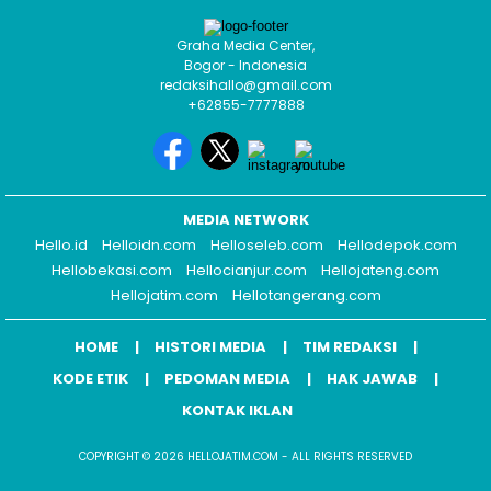
Graha Media Center,
Bogor - Indonesia
redaksihallo@gmail.com
+62855-7777888
MEDIA NETWORK
Hello.id
Helloidn.com
Helloseleb.com
Hellodepok.com
Hellobekasi.com
Hellocianjur.com
Hellojateng.com
Hellojatim.com
Hellotangerang.com
HOME
HISTORI MEDIA
TIM REDAKSI
KODE ETIK
PEDOMAN MEDIA
HAK JAWAB
KONTAK IKLAN
COPYRIGHT © 2026 HELLOJATIM.COM - ALL RIGHTS RESERVED