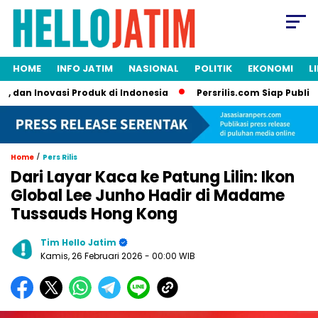
HOME
INFO JATIM
NASIONAL
POLITIK
EKONOMI
L
dan Inovasi Produk di Indonesia
Persrilis.com Siap Publikasik
/
Home
Pers Rilis
Dari Layar Kaca ke Patung Lilin: Ikon
Global Lee Junho Hadir di Madame
Tussauds Hong Kong
Tim Hello Jatim
Kamis, 26 Februari 2026
- 00:00 WIB