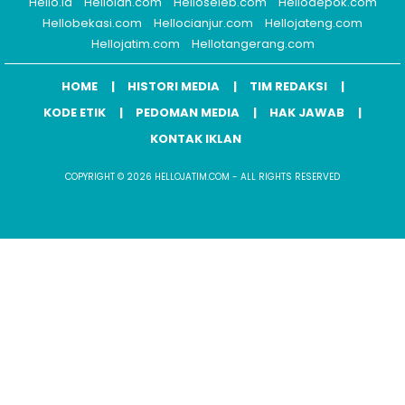
Hello.id
Helloidn.com
Helloseleb.com
Hellodepok.com
Hellobekasi.com
Hellocianjur.com
Hellojateng.com
Hellojatim.com
Hellotangerang.com
HOME
HISTORI MEDIA
TIM REDAKSI
KODE ETIK
PEDOMAN MEDIA
HAK JAWAB
KONTAK IKLAN
COPYRIGHT © 2026 HELLOJATIM.COM - ALL RIGHTS RESERVED