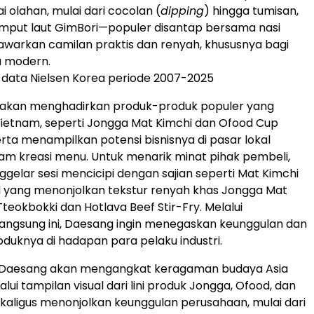
 olahan, mulai dari cocolan (
dipping
) hingga tumisan,
mput laut GimBori—populer disantap bersama nasi
arkan camilan praktis dan renyah, khususnya bagi
 modern.
data Nielsen Korea periode 2007-2025
 akan menghadirkan produk-produk populer yang
 Vietnam, seperti Jongga Mat Kimchi dan Ofood Cup
erta menampilkan potensi bisnisnya di pasar lokal
am kreasi menu. Untuk menarik minat pihak pembeli,
elar sesi mencicipi dengan sajian seperti Mat Kimchi
d yang menonjolkan tekstur renyah khas Jongga Mat
Tteokbokki dan Hotlava Beef Stir-Fry. Melalui
angsung ini, Daesang ingin menegaskan keunggulan dan
oduknya di hadapan para pelaku industri.
Daesang akan mengangkat keragaman budaya Asia
ui tampilan visual dari lini produk Jongga, Ofood, dan
aligus menonjolkan keunggulan perusahaan, mulai dari