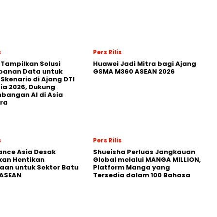
s
Pers Rilis
 Tampilkan Solusi
Huawei Jadi Mitra bagi Ajang
panan Data untuk
GSMA M360 ASEAN 2026
 Skenario di Ajang DTI
ia 2026, Dukung
angan AI di Asia
ra
s
Pers Rilis
nance Asia Desak
Shueisha Perluas Jangkauan
kan Hentikan
Global melalui MANGA MILLION,
an untuk Sektor Batu
Platform Manga yang
 ASEAN
Tersedia dalam 100 Bahasa