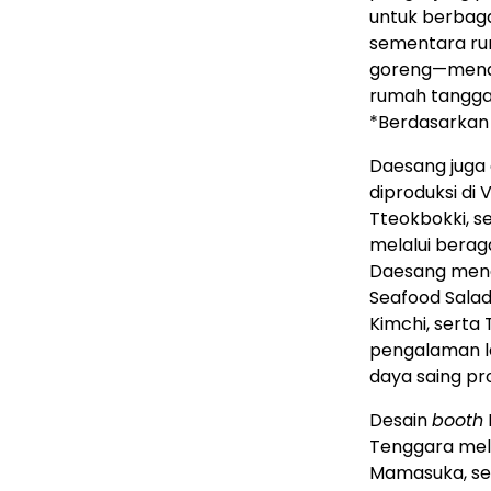
untuk berbagai
sementara ru
goreng—menaw
rumah tangga
*Berdasarkan 
Daesang juga
diproduksi di
Tteokbokki, s
melalui berag
Daesang mengg
Seafood Sala
Kimchi, serta 
pengalaman l
daya saing pr
Desain
booth
Tenggara melal
Mamasuka, sek