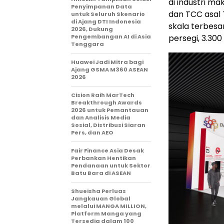
di industri ma
Penyimpanan Data
dan TCC asal 
untuk Seluruh Skenario
di Ajang DTI Indonesia
skala terbesa
2026, Dukung
Pengembangan AI di Asia
persegi, 3.30
Tenggara
Huawei Jadi Mitra bagi
Ajang GSMA M360 ASEAN
2026
Cision Raih MarTech
Breakthrough Awards
2026 untuk Pemantauan
dan Analisis Media
Sosial, Distribusi Siaran
Pers, dan AEO
Fair Finance Asia Desak
Perbankan Hentikan
Pendanaan untuk Sektor
Batu Bara di ASEAN
Shueisha Perluas
Jangkauan Global
melalui MANGA MILLION,
Platform Manga yang
Tersedia dalam 100