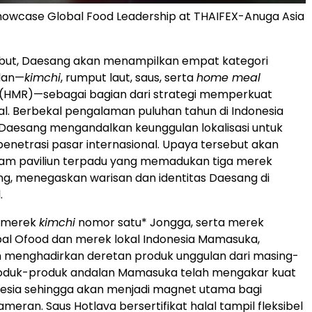
howcase Global Food Leadership at THAIFEX-Anuga Asia
sebut, Daesang akan menampilkan empat kategori
lan—
kimchi
, rumput laut, saus, serta
home meal
(HMR)—sebagai bagian dari strategi memperkuat
al. Berbekal pengalaman puluhan tahun di Indonesia
Daesang mengandalkan keunggulan lokalisasi untuk
netrasi pasar internasional. Upaya tersebut akan
lam paviliun terpadu yang memadukan tiga merek
g, menegaskan warisan dan identitas Daesang di
.
h merek
kimchi
nomor satu* Jongga, serta merek
al Ofood dan merek lokal Indonesia Mamasuka,
 menghadirkan deretan produk unggulan dari masing-
Produk-produk andalan Mamasuka telah mengakar kuat
nesia sehingga akan menjadi magnet utama bagi
eran. Saus Hotlava bersertifikat halal tampil fleksibel