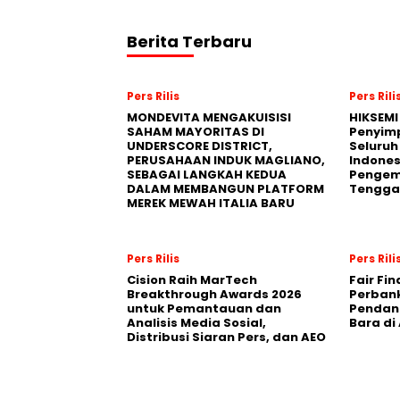
Berita Terbaru
Pers Rilis
Pers Rili
MONDEVITA MENGAKUISISI
HIKSEMI
SAHAM MAYORITAS DI
Penyim
UNDERSCORE DISTRICT,
Seluruh
PERUSAHAAN INDUK MAGLIANO,
Indones
SEBAGAI LANGKAH KEDUA
Pengemb
DALAM MEMBANGUN PLATFORM
Tengga
MEREK MEWAH ITALIA BARU
Pers Rilis
Pers Rili
Cision Raih MarTech
Fair Fi
Breakthrough Awards 2026
Perban
untuk Pemantauan dan
Pendana
Analisis Media Sosial,
Bara di
Distribusi Siaran Pers, dan AEO