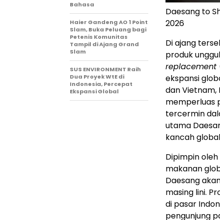
Bahasa
Daesang to S
2026
Haier Gandeng AO 1 Point
Slam, Buka Peluang bagi
Petenis Komunitas
Di ajang ter
Tampil di Ajang Grand
Slam
produk unggu
replacement
SUS ENVIRONMENT Raih
Dua Proyek WtE di
ekspansi glob
Indonesia, Percepat
dan Vietnam, 
Ekspansi Global
memperluas pe
tercermin da
utama Daesan
kancah global
Dipimpin ole
makanan glob
Daesang akan
masing lini. 
di pasar Indo
pengunjung pam