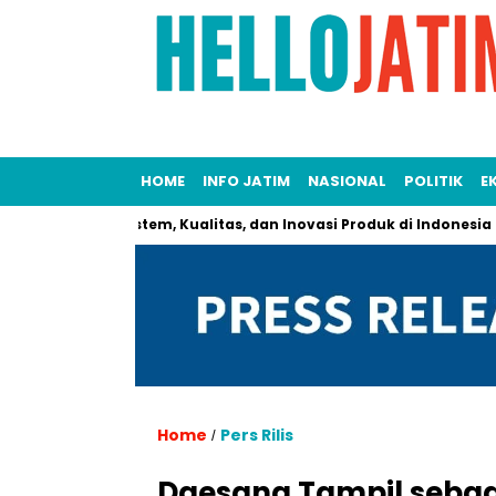
HOME
INFO JATIM
NASIONAL
POLITIK
E
nalkan Ekosistem, Kualitas, dan Inovasi Produk di Indonesia
Home
Pers Rilis
/
Daesang Tampil sebag