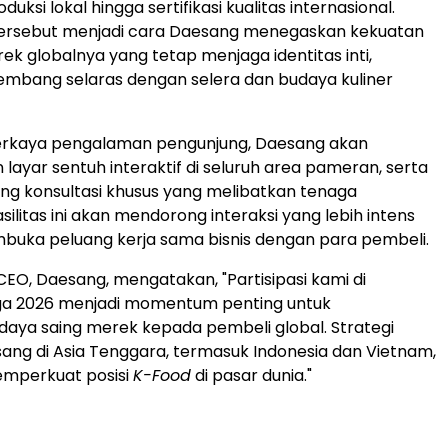
duksi lokal hingga sertifikasi kualitas internasional.
ersebut menjadi cara Daesang menegaskan kekuatan
ek globalnya yang tetap menjaga identitas inti,
embang selaras dengan selera dan budaya kuliner
kaya pengalaman pengunjung, Daesang akan
layar sentuh interaktif di seluruh area pameran, serta
g konsultasi khusus yang melibatkan tenaga
asilitas ini akan mendorong interaksi yang lebih intens
buka peluang kerja sama bisnis dengan para pembeli.
CEO, Daesang, mengatakan, "Partisipasi kami di
a 2026 menjadi momentum penting untuk
aya saing merek kepada pembeli global. Strategi
esang di Asia Tenggara, termasuk Indonesia dan Vietnam,
emperkuat posisi
K-Food
di pasar dunia."