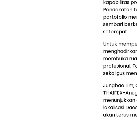
kapabilitas pro
Pendekatan t
portofolio mer
sembari berk
setempat.
Untuk memper
menghadirkan 
membuka ruan
profesional. F
sekaligus mem
Jungbae Lim, 
THAIFEX-Anug
menunjukkan d
lokalisasi Da
akan terus m