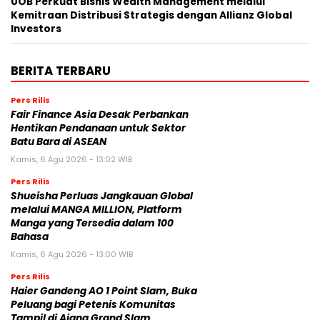
UOB Perkuat Bisnis Wealth Management melalui
Kemitraan Distribusi Strategis dengan Allianz Global
Investors
BERITA TERBARU
Pers Rilis
Fair Finance Asia Desak Perbankan
Hentikan Pendanaan untuk Sektor
Batu Bara di ASEAN
Kamis, 6 Agu 2026 - 13:02 WIB
Pers Rilis
Shueisha Perluas Jangkauan Global
melalui MANGA MILLION, Platform
Manga yang Tersedia dalam 100
Bahasa
Kamis, 6 Agu 2026 - 13:00 WIB
Pers Rilis
Haier Gandeng AO 1 Point Slam, Buka
Peluang bagi Petenis Komunitas
Tampil di Ajang Grand Slam