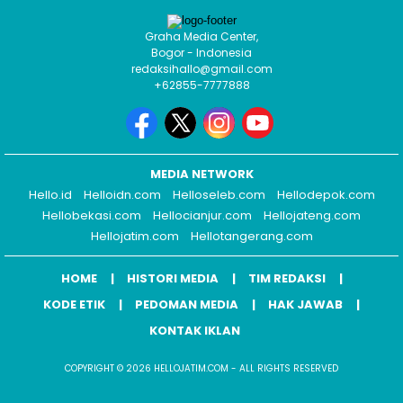
Graha Media Center,
Bogor - Indonesia
redaksihallo@gmail.com
+62855-7777888
MEDIA NETWORK
Hello.id
Helloidn.com
Helloseleb.com
Hellodepok.com
Hellobekasi.com
Hellocianjur.com
Hellojateng.com
Hellojatim.com
Hellotangerang.com
HOME
HISTORI MEDIA
TIM REDAKSI
KODE ETIK
PEDOMAN MEDIA
HAK JAWAB
KONTAK IKLAN
COPYRIGHT © 2026 HELLOJATIM.COM - ALL RIGHTS RESERVED