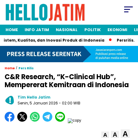
HOME
INFO JATIM
NASIONAL
POLITIK
EKONOMI
L
stem, Kualitas, dan Inovasi Produk di Indonesia
Persrilis.co
/
Home
Pers Rilis
C&R Research, “K-Clinical Hub”,
Mempererat Kemitraan di Indonesia
Tim Hello Jatim
Senin, 5 Januari 2026
- 02:00 WIB
A
A
A