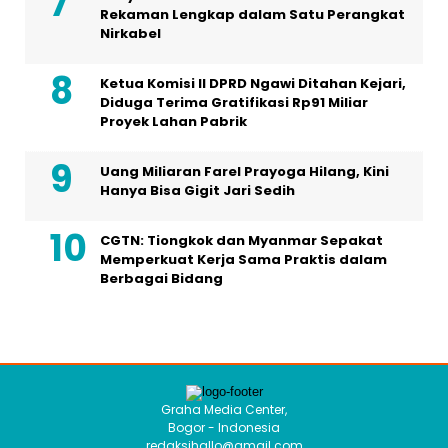
Rekaman Lengkap dalam Satu Perangkat
Nirkabel
Ketua Komisi II DPRD Ngawi Ditahan Kejari,
Diduga Terima Gratifikasi Rp91 Miliar
Proyek Lahan Pabrik
Uang Miliaran Farel Prayoga Hilang, Kini
Hanya Bisa Gigit Jari Sedih
CGTN: Tiongkok dan Myanmar Sepakat
Memperkuat Kerja Sama Praktis dalam
Berbagai Bidang
Graha Media Center,
Bogor - Indonesia
redaksihallo@gmail.com