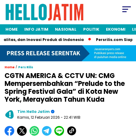
HOME
INFO JATIM
NASIONAL
POLITIK
EKONOMI
L
litas, dan Inovasi Produk di Indonesia
Persrilis.com Siap Pu
/
Home
Pers Rilis
CGTN AMERICA & CCTV UN: CMG
Mempersembahkan “Prelude to the
Spring Festival Gala” di Kota New
York, Merayakan Tahun Kuda
Tim Hello Jatim
Kamis, 12 Februari 2026
- 22:41 WIB